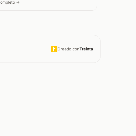
 completo →
Creado con
Treinta