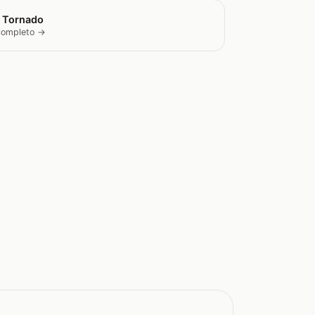
 Tornado
 completo →