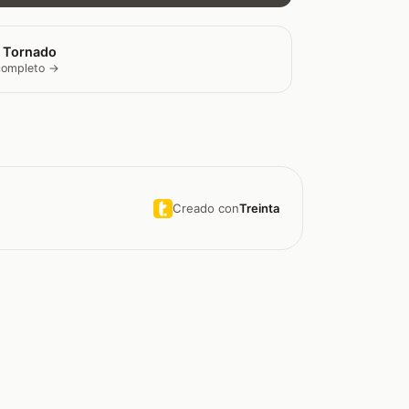
 Tornado
 completo →
Creado con
Treinta