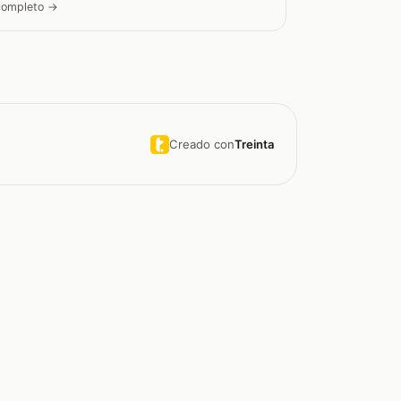
 completo →
Creado con
Treinta