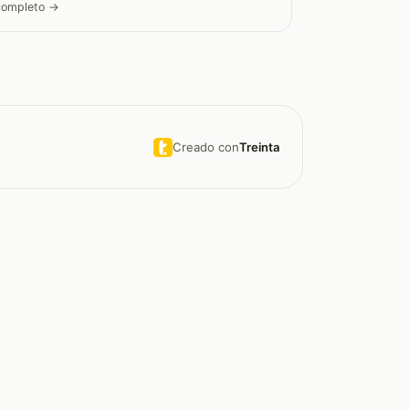
 completo →
Creado con
Treinta