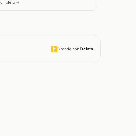
 completo →
Creado con
Treinta