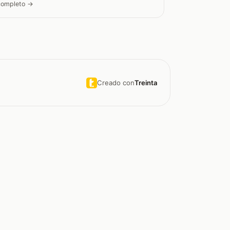
 completo →
Creado con
Treinta