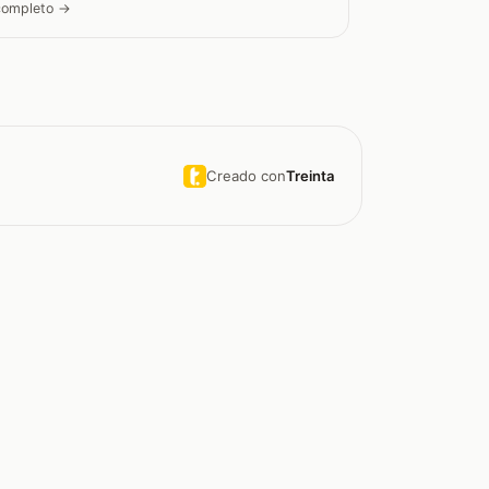
 completo →
Creado con
Treinta