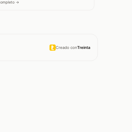
 completo →
Creado con
Treinta