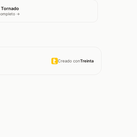
 Tornado
 completo →
Creado con
Treinta