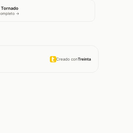
 Tornado
 completo →
Creado con
Treinta