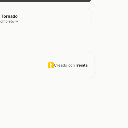
 Tornado
 completo →
Creado con
Treinta