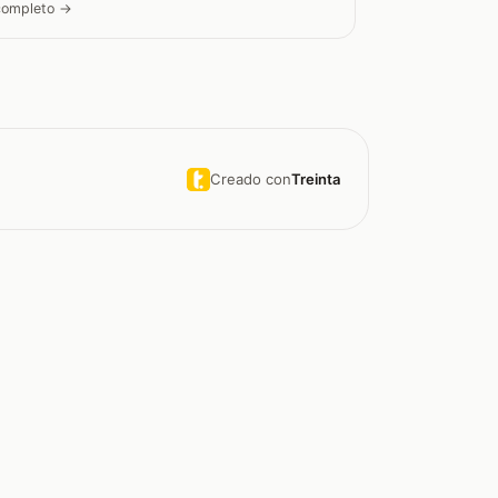
 completo →
Creado con
Treinta