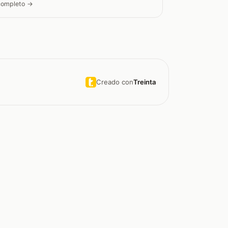
 completo →
Creado con
Treinta