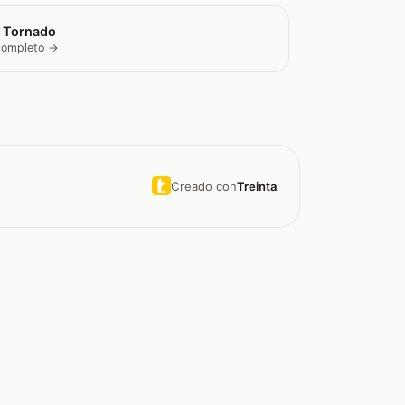
 Tornado
 completo →
Creado con
Treinta