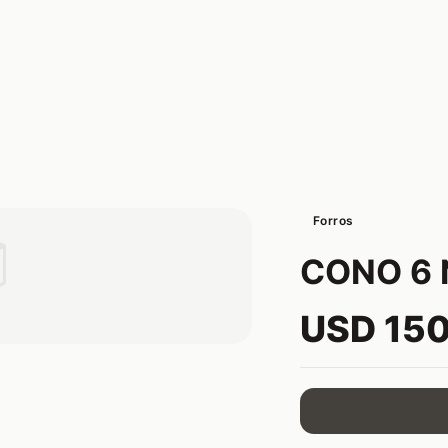
Forros

CONO 6 
USD 15