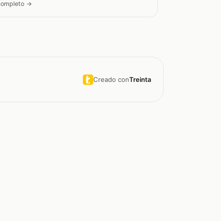
 completo →
Creado con
Treinta