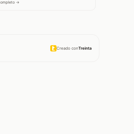
 completo →
Creado con
Treinta