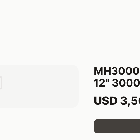
MH3000R

12" 300
USD 3,