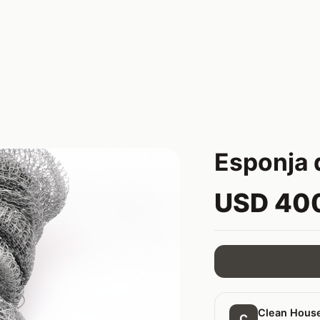
Esponja 
USD 40
Clean Hous
C