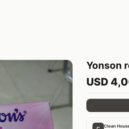
Yonson r
USD 4,
Clean Hous
C