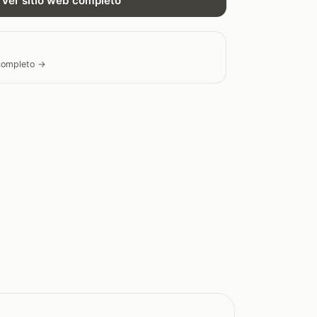
Ver sitio web completo
 completo →