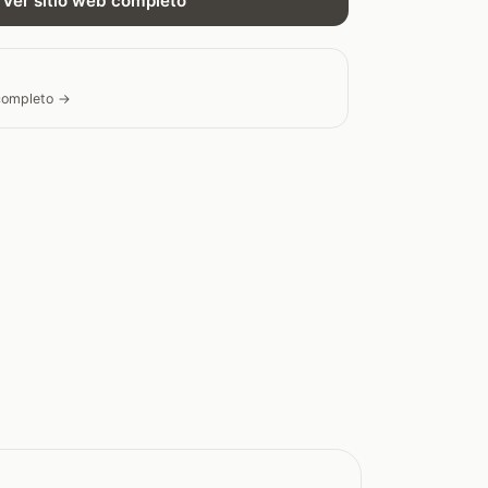
Ver sitio web completo
 completo →