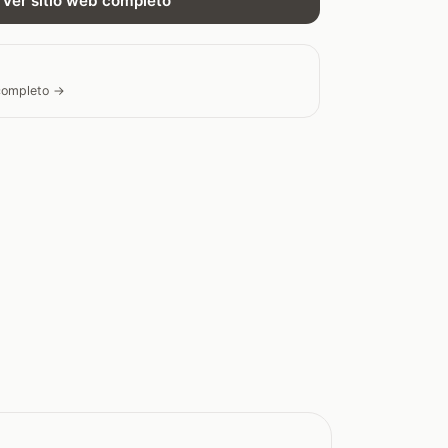
Ver sitio web completo
 completo →