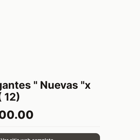
gantes " Nuevas "x
( 12)
400.00