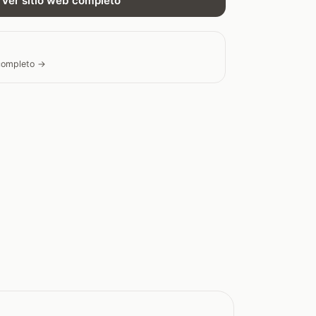
Ver sitio web completo
 completo →