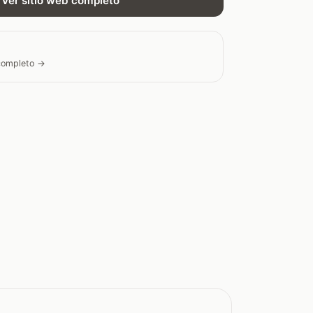
Ver sitio web completo
 completo →