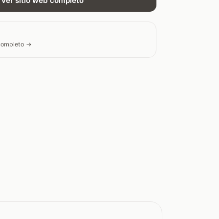
Ver sitio web completo
 completo →