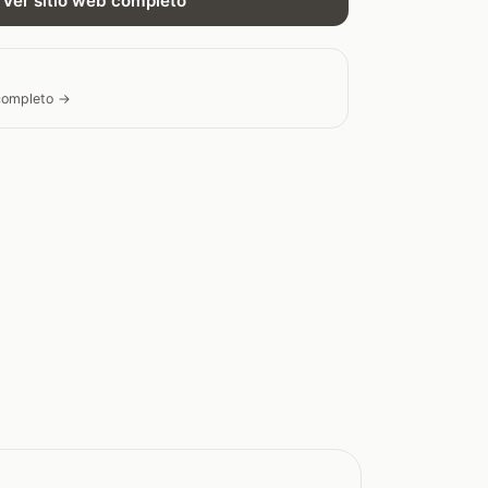
Ver sitio web completo
 completo →