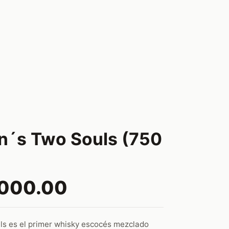
n´s Two Souls (750
,000.00
s es el primer whisky escocés mezclado