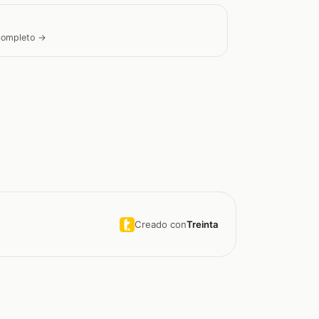
 completo →
Creado con
Treinta