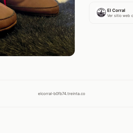
El Corral
Ver sitio web
elcorral-b0fb74.treinta.co