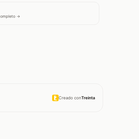
 completo →
Creado con
Treinta