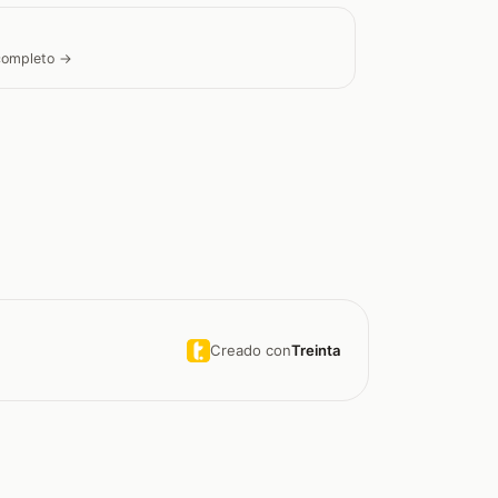
 completo →
Creado con
Treinta