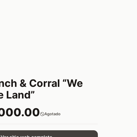
nch & Corral “We
e Land”
,000.00
Agotado