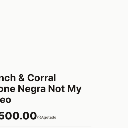
nch & Corral
one Negra Not My
deo
,500.00
Agotado