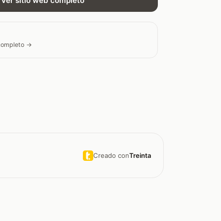
Ver sitio web completo
 completo →
Creado con
Treinta