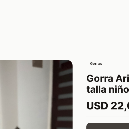
Gorras
Gorra Ar
talla niñ
USD 22