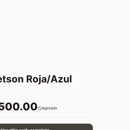
etson Roja/Azul
,500.00
Agotado