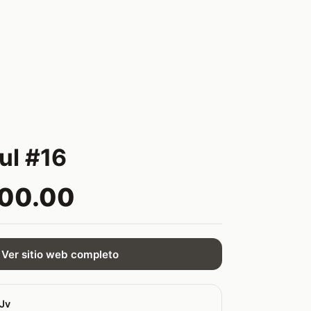
ul #16
000.00
Ver sitio web completo
sJv