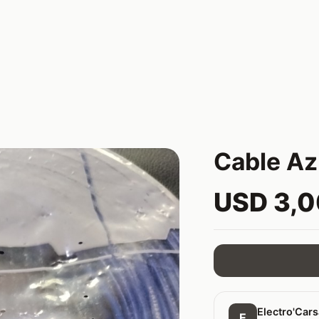
Cable Az
USD 3,
Electro'Car
E