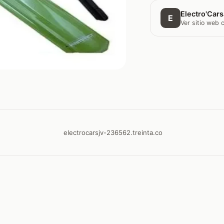
Electro'Car
E
Ver sitio web
electrocarsjv-236562.treinta.co