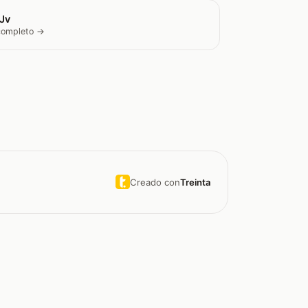
sJv
 completo →
Creado con
Treinta