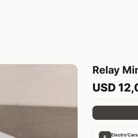
Relay Min
USD 12,
Electro'Car
E