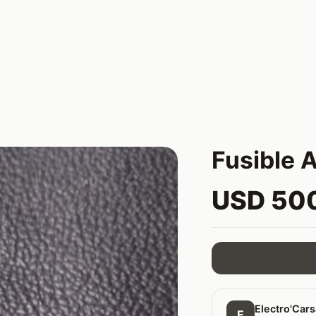
Fusible 
USD 50
Electro'Car
E