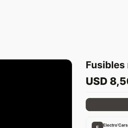
Fusibles
USD 8,
Electro'Car
E