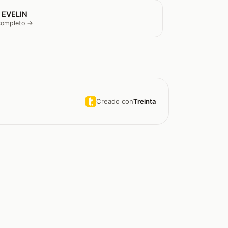
 EVELIN
 completo →
Creado con
Treinta