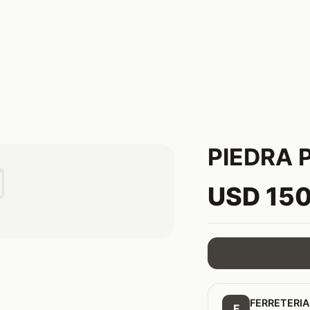
PIEDRA 

USD 15
FERRETERIA
F