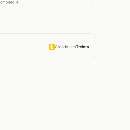
 completo →
Creado con
Treinta