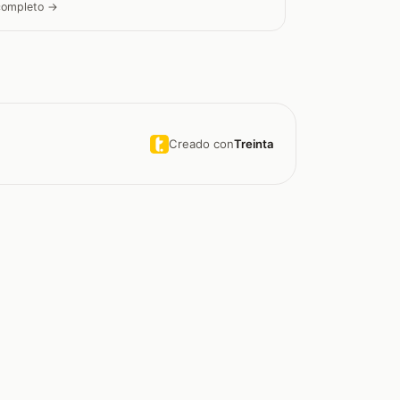
 completo →
Creado con
Treinta