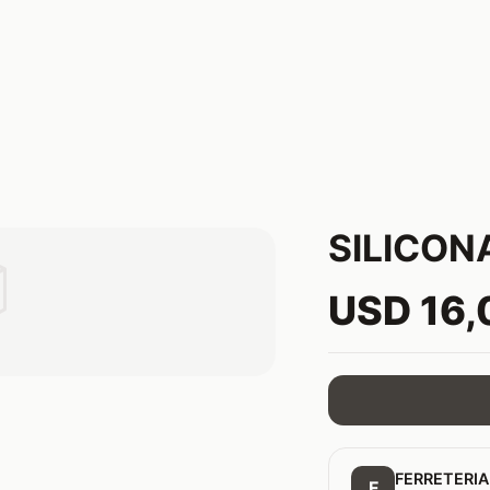
SILICON

USD 16,
FERRETERIA
F