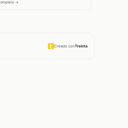
 completo →
Creado con
Treinta