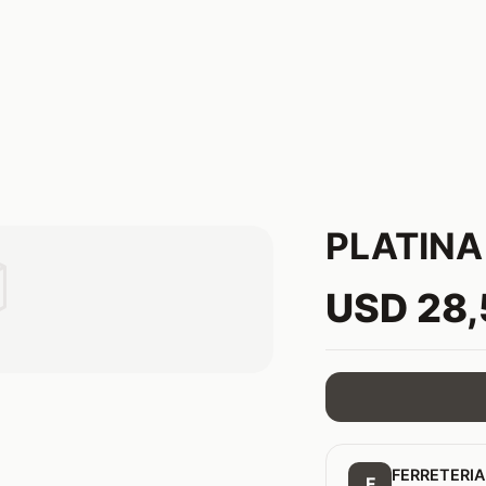
PLATINA 

USD 28
FERRETERIA
F