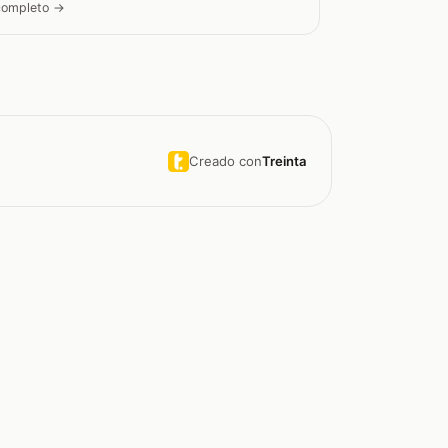
 completo →
Creado con
Treinta