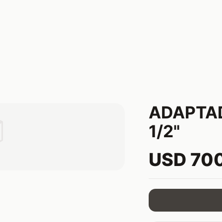
ADAPTA

1/2"
USD 70