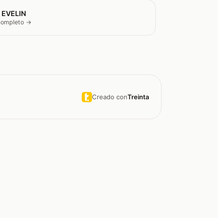
 EVELIN
 completo →
Creado con
Treinta