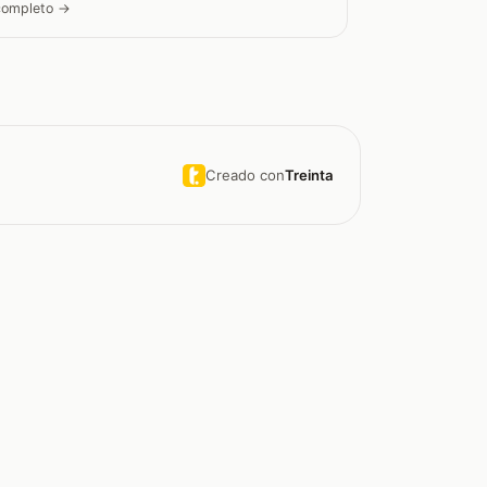
 completo →
Creado con
Treinta