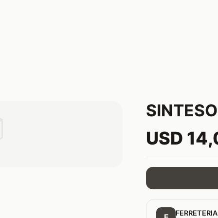
SINTESO

USD 14
FERRETERIA
F