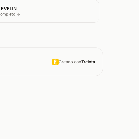
 EVELIN
 completo →
Creado con
Treinta