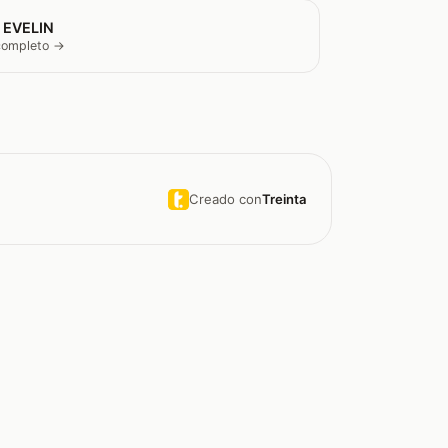
 EVELIN
 completo →
Creado con
Treinta